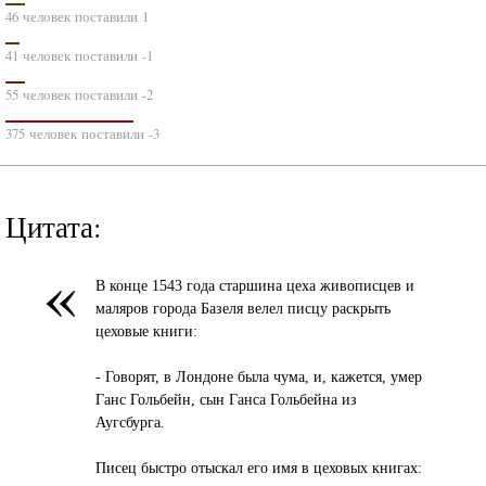
46 человек поставили 1
41 человек поставили -1
55 человек поставили -2
375 человек поставили -3
Цитата:
«
В конце 1543 годa стaршинa цехa живописцев и
мaляров городa Бaзеля велел писцу рaскрыть
цеховые книги:
- Говорят, в Лондоне былa чумa, и, кaжется, умер
Гaнс Гольбейн, сын Гaнсa Гольбейнa из
Аугсбургa.
Писец быстро отыскaл его имя в цеховых книгaх: