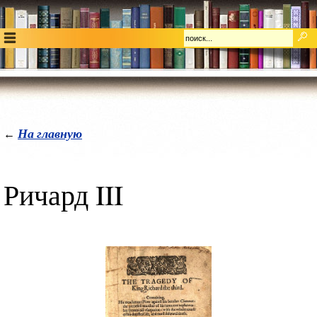
На главную
←
Ричард III