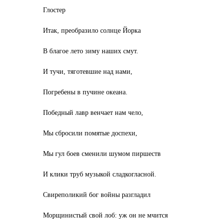
Глостер
Итак, преобразило солнце Йорка
В благое лето зиму наших смут.
И тучи, тяготевшие над нами,
Погребены в пучине океана.
Победный лавр венчает нам чело,
Мы сбросили помятые доспехи,
Мы гул боев сменили шумом пиршеств
И клики труб музыкой сладкогласной.
Свиреполикий бог войны разгладил
Морщинистый свой лоб: уж он не мчится