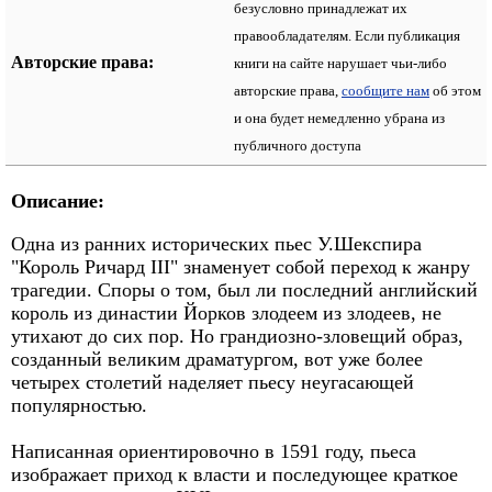
безусловно принадлежат их
правообладателям. Если публикация
Авторские права:
книги на сайте нарушает чьи-либо
авторские права,
сообщите нам
об этом
и она будет немедленно убрана из
публичного доступа
Описание:
Одна из ранних исторических пьес У.Шекспира
"Король Ричард III" знаменует собой переход к жанру
трагедии. Споры о том, был ли последний английский
король из династии Йорков злодеем из злодеев, не
утихают до сих пор. Но грандиозно-зловещий образ,
созданный великим драматургом, вот уже более
четырех столетий наделяет пьесу неугасающей
популярностью.
Написанная ориентировочно в 1591 году, пьеса
изображает приход к власти и последующее краткое