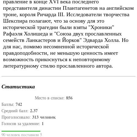
правление в конце XVI века последнего
представителя династии Плантагенетов на английском
троне, короля Ричарда III. Исследователи творчества
Шекспира полагают, что за основу для это
исторической трагедии были взяты "Хроники"
Рафаэля Холишеда и "Союза двух прославленных
семейств Ланкастеров и Йорков" Эдварда Холла. Но
для нас, помимо несомненной исторической
правдоподобности, не меньшую ценность имеет
возможность прикоснуться к неповторимому
литературному стилю прославленного автора.
Статистика
856
Место в списке:
742
Баллы:
2.37
Средний балл:
313
человек
Проголосовало:
1
Голосов за удаление:
90 человек поставили 5