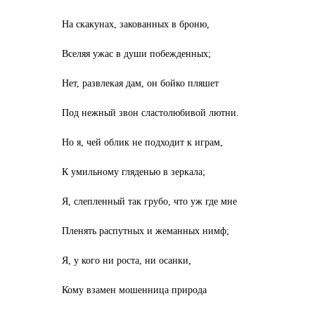
На скакунах, закованных в броню,
Вселяя ужас в души побежденных;
Нет, развлекая дам, он бойко пляшет
Под нежный звон сластолюбивой лютни.
Но я, чей облик не подходит к играм,
К умильному гляденью в зеркала;
Я, слепленный так грубо, что уж где мне
Пленять распутных и жеманных нимф;
Я, у кого ни роста, ни осанки,
Кому взамен мошенница природа