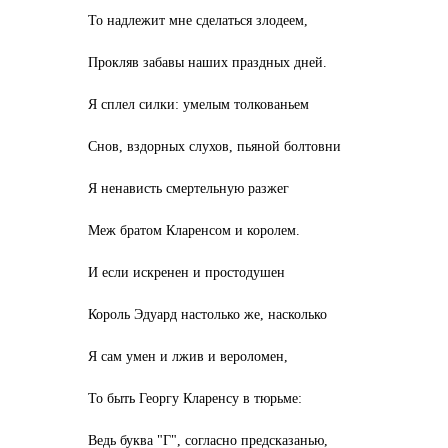
То надлежит мне сделаться злодеем,
Прокляв забавы наших праздных дней.
Я сплел силки: умелым толкованьем
Снов, вздорных слухов, пьяной болтовни
Я ненависть смертельную разжег
Меж братом Кларенсом и королем.
И если искренен и простодушен
Король Эдуард настолько же, насколько
Я сам умен и лжив и вероломен,
То быть Георгу Кларенсу в тюрьме:
Ведь буква "Г", согласно предсказанью,