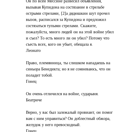
Он по всей Мессине развесил объявления,
вызывая Купидона на состязание в стрельбе
острыми стрелами, [2]а дядюшкин шут прочел
вызов, расписался за Купидона и предложил
состязаться тупыми стрелами. Скажите,
пожалуйста, много людей он на этой войне убил
и съел? То есть много ли он убил? Потому что
съесть всех, кого он убьет, обещала я.
Леонато
Право, племянница, ты слишком нападаешь на
синьора Бенедикта; но я не сомневаюсь, что он
поладит тобой.
Гонец
Он очень отличился на войне, сударыня.
Беатриче
Верно, у вас был залежалый провиант, он помог
вам с ним управиться? Он доблестный обжора,
желудок у него превосходный.
Гонец