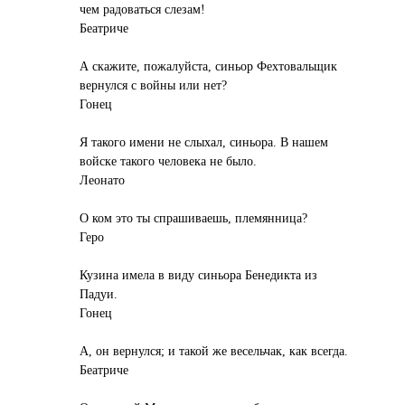
чем радоваться слезам!
Беатриче
А скажите, пожалуйста, синьор Фехтовальщик
вернулся с войны или нет?
Гонец
Я такого имени не слыхал, синьора. В нашем
войске такого человека не было.
Леонато
О ком это ты спрашиваешь, племянница?
Геро
Кузина имела в виду синьора Бенедикта из
Падуи.
Гонец
А, он вернулся; и такой же весельчак, как всегда.
Беатриче