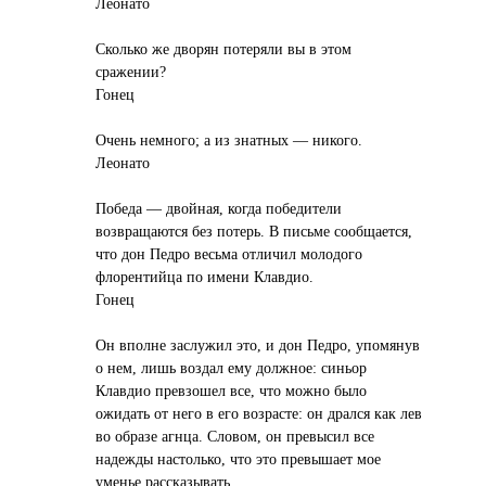
Леонато
Сколько же дворян потеряли вы в этом
сражении?
Гонец
Очень немного; а из знатных — никого.
Леонато
Победа — двойная, когда победители
возвращаются без потерь. В письме сообщается,
что дон Педро весьма отличил молодого
флорентийца по имени Клавдио.
Гонец
Он вполне заслужил это, и дон Педро, упомянув
о нем, лишь воздал ему должное: синьор
Клавдио превзошел все, что можно было
ожидать от него в его возрасте: он дрался как лев
во образе агнца. Словом, он превысил все
надежды настолько, что это превышает мое
уменье рассказывать.