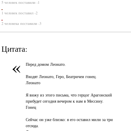
5 человек поставили -1
1 человек поставил -2
2 человека поставили -3
Цитата:
«
Перед домом Леонато.
Входят Леонато, Геро, Беатричеи гонец.
Леонато
Я вижу из этого письма, что герцог Арагонский
прибудет сегодня вечером к нам в Мессину.
Гонец
Сейчас он уже близко: я его оставил мили за три
отсюда.