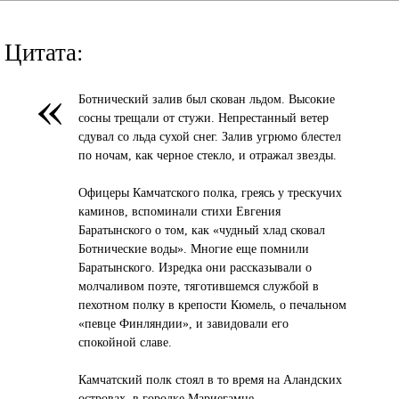
Цитата:
«
Ботнический залив был скован льдом. Высокие
сосны трещали от стужи. Непрестанный ветер
сдувал со льда сухой снег. Залив угрюмо блестел
по ночам, как черное стекло, и отражал звезды.
Офицеры Камчатского полка, греясь у трескучих
каминов, вспоминали стихи Евгения
Баратынского о том, как «чудный хлад сковал
Ботнические воды». Многие еще помнили
Баратынского. Изредка они рассказывали о
молчаливом поэте, тяготившемся службой в
пехотном полку в крепости Кюмель, о печальном
«певце Финляндии», и завидовали его
спокойной славе.
Камчатский полк стоял в то время на Аландских
островах, в городке Мариегамне.