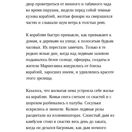
двор проветриться от винного и табачного чада
во время пирушек, видели перед собой темные
кузова кораблей, желтые фонари на смерзшихся
частях и слышали шум ветра в толстых реях.
К кораблям быстро привыкли, как привыкают к
домам, к деревьям на улице, к полосатым будкам
часовых. Их перестали замечать. Только в те
редкие ясные дни, когда над ледяным заливом
подымалось белое солнце, офицеры, солдаты и
жители Мариегамна жмурились от блеска
кораблей, заросших инеем, и удивлялись красоте
этого зрелища.
Казалось, что косматая зима устроила себе жилье
на кораблях. Комья снега слетали со снастей и с
шорохом разбивались о палубы. Сосульки
искрились и звенели. Колкие ледяные розы
расцветали на иллюминаторах. Слоистый дым из
камбузов стоял в снастях весь день до заката,
когда он делался багровым, как дым ночного