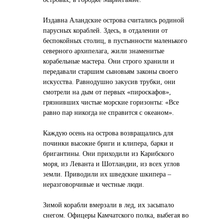
Издавна Аландские острова считались родиной
парусных кораблей. Здесь, в отдалении от
беспокойных столиц, в пустынности маленького
северного архипелага, жили знаменитые
корабельные мастера. Они строго хранили и
передавали старшим сыновьям законы своего
искусства. Равнодушно закусив трубки, они
смотрели на дым от первых «пироскафов»,
грязнивших чистые морские горизонты: «Все
равно пар никогда не справится с океаном».
Каждую осень на острова возвращались для
починки высокие бриги и клипера, барки и
бригантины. Они приходили из Карибского
моря, из Леванта и Шотландии, из всех углов
земли. Приводили их шведские шкипера –
неразговорчивые и честные люди.
Зимой корабли вмерзали в лед, их засыпало
снегом. Офицеры Камчатского полка, выбегая во