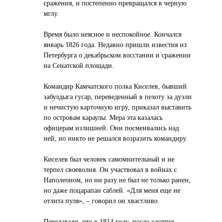
сражения, и постепенно превращался в черную
мглу.
Время было неясное и неспокойное. Кончался
январь 1826 года. Недавно пришли известия из
Петербурга о декабрьском восстании и сражении
на Сенатской площади.
Командир Камчатского полка Киселев, бывший
забулдыга гусар, переведенный в пехоту за дуэли
и нечистую карточную игру, приказал выставить
по островам караулы. Мера эта казалась
офицерам излишней. Они посмеивались над
ней, но никто не решался возразить командиру.
Киселев был человек самомнительный и не
терпел своеволия. Он участвовал в войнах с
Наполеоном, но ни разу не был не только ранен,
но даже поцарапан саблей. «Для меня еще не
отлита пуля», – говорил он хвастливо.
Передавали, что в 1814 году, после занятия