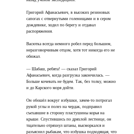
Григорий Афанасьевич, в высоких резиновых
сапогах с отвернутыми голенищами и в сером
дождевике, ходил по берегу и отдавал
распоряжения.
Васютка всегда немного робел перед большим,
неразговорчивым отцом, хотя тот никогда его не
обижал.
— Шабаш, ребята! — сказал Григорий
Афанасьевич, когда разгрузка закончилась. —
Больше кочевать не будем. Так, без толку, можно
и до Карского моря дойти.
Он обошёл вокруг избушки, зачем-то потрогал
рукой углы и полез на чердак, подправил
съехавшие в сторону пластушины корья на
крыше. Спустившись по дряхлой лестнице, он
тщательно отряхнул штаны, высморкался и
разъяснил рыбакам, что избушка подходящая, что