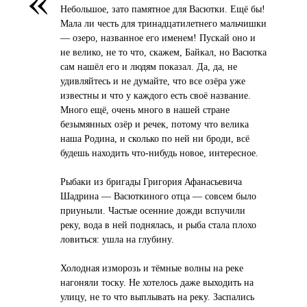
Небольшое, зато памятное для Васютки. Ещё бы!
Мала ли честь для тринадцатилетнего мальчишки
— озеро, названное его именем! Пускай оно и
не велико, не то что, скажем, Байкал, но Васютка
сам нашёл его и людям показал. Да, да, не
удивляйтесь и не думайте, что все озёра уже
известны и что у каждого есть своё название.
Много ещё, очень много в нашей стране
безымянных озёр и речек, потому что велика
наша Родина, и сколько по ней ни броди, всё
будешь находить что-нибудь новое, интересное.
Рыбаки из бригады Григория Афанасьевича
Шадрина — Васюткиного отца — совсем было
приуныли. Частые осенние дожди вспучили
реку, вода в ней поднялась, и рыба стала плохо
ловиться: ушла на глубину.
Холодная изморозь и тёмные волны на реке
нагоняли тоску. Не хотелось даже выходить на
улицу, не то что выплывать на реку. Заспались