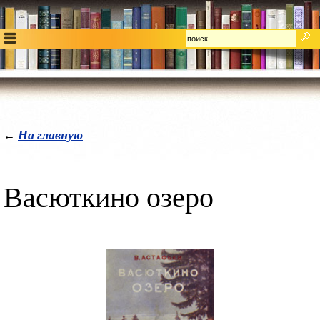
На главную
←
Васюткино озеро