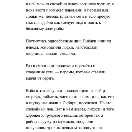
в ней можно спокойно ждать осеннюю путину, а
пока вести промысел паромами и перемётами.
Лодки же, невода, плавные сети и всю прочую
снасть надобно как следует подготовить к
большому ходу рыбы.
Потянулись однообразные дни. Рыбаки чинили
невода, конопатили лодки, изготовляли
якорницы, вязали, смолили.
Раз в сутки они проверяли перемёты и
спаренные сети — паромы, которые ставили
вдали от берега.
Рыба в эти ловушки попадала ценная: осётр,
стерлядь, таймень, частенько налим, или, как его
в шутку называли в Сибири, поселенец. Но это
спокойный лов. Нет в нём азарта, лихости и того
хорошего, трудового веселья, которое так и
рвётся наружу из мужиков, когда они
полукилометровым неводом за одну тоню