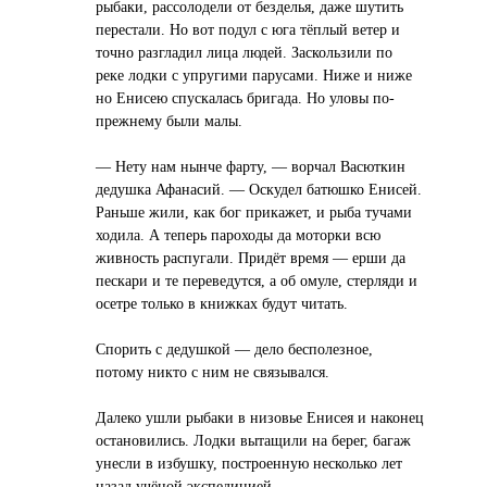
рыбаки, рассолодели от безделья, даже шутить
перестали. Но вот подул с юга тёплый ветер и
точно разгладил лица людей. Заскользили по
реке лодки с упругими парусами. Ниже и ниже
но Енисею спускалась бригада. Но уловы по-
прежнему были малы.
— Нету нам нынче фарту, — ворчал Васюткин
дедушка Афанасий. — Оскудел батюшко Енисей.
Раньше жили, как бог прикажет, и рыба тучами
ходила. А теперь пароходы да моторки всю
живность распугали. Придёт время — ерши да
пескари и те переведутся, а об омуле, стерляди и
осетре только в книжках будут читать.
Спорить с дедушкой — дело бесполезное,
потому никто с ним не связывался.
Далеко ушли рыбаки в низовье Енисея и наконец
остановились. Лодки вытащили на берег, багаж
унесли в избушку, построенную несколько лет
назад учёной экспедицией.