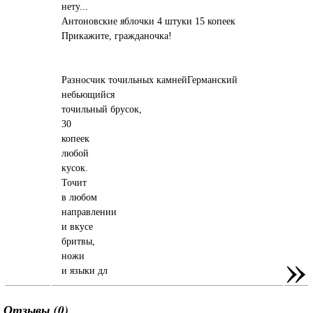
нету...
Антоновские яблочки 4 штуки 15 копеек
Прикажите, гражданочка!
Разносчик точильных камнейГерманский
небьющийся
точильный брусок,
30
копеек
любой
кусок.
Точит
в любом
направлении
и вкусе
бритвы,
»
ножи
и языки дл
Отзывы (0)