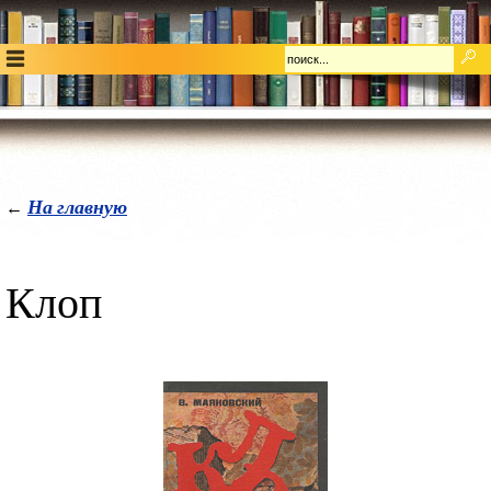
На главную
←
Клоп