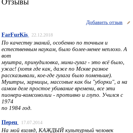
Отзывы
Добавить отзыв
FarFurKis
22.12.2018
По качеству знаний, особенно по точным и
естественным наукам, было более-менее неплохо. А
вот
муштра, принудиловка, мини-гулаг - это всё было,
ужас! (хотя где как, даже по Мскве разное
рассказывали, кое-где гулага было поменьше).
Муштры, зарницы, массовые как бы "уборки", а на
самом деле простое убивание времени, все эти
пионери-комсомолии - противно и глупо. Учился с
1974
по 1984 год.
Перец
17.07.2014
На мой взгляд, КАЖДЫЙ культурный человек