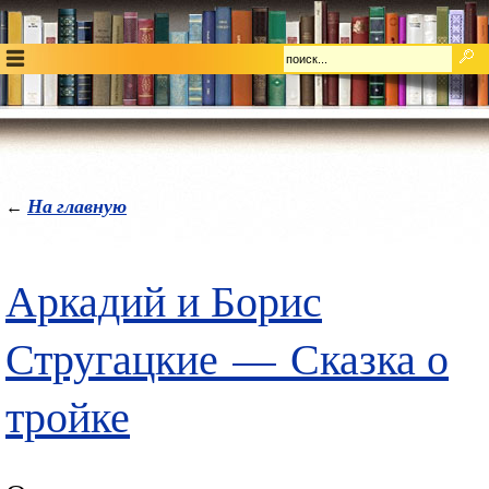
На главную
←
Аркадий и Борис
Стругацкие
—
Сказка о
тройке