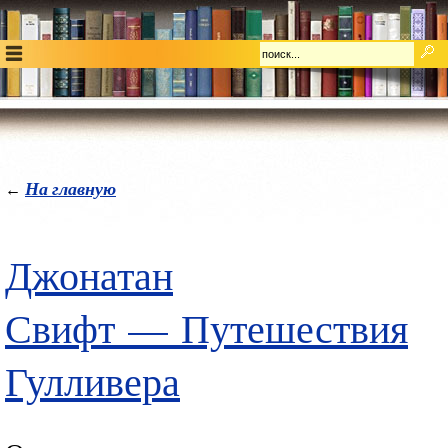
На главную
←
Джонатан
Свифт
—
Путешествия
Гулливера