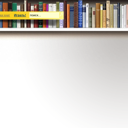
ки книг
Играть!