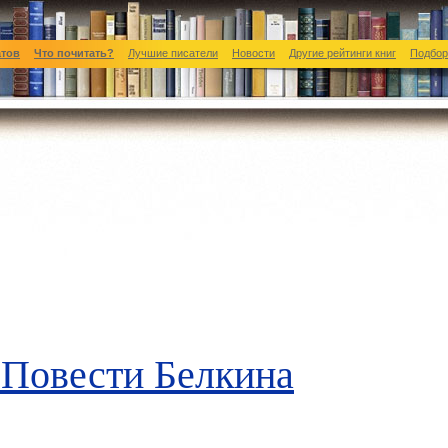
атов
Что почитать?
Лучшие писатели
Новости
Другие рейтинги книг
Подбор
—
Повести Белкина