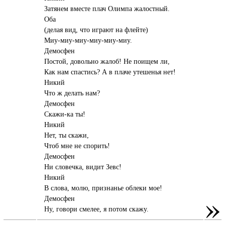
Затянем вместе плач Олимпа жалостный.
Оба
(делая вид, что играют на флейте)
Миу-миу-миу-миу-миу-миу.
Демосфен
Постой, довольно жалоб! Не поищем ли,
Как нам спастись? А в плаче утешенья нет!
Никий
Что ж делать нам?
Демосфен
Скажи-ка ты!
Никий
Нет, ты скажи,
Чтоб мне не спорить!
Демосфен
Ни словечка, видит Зевс!
Никий
В слова, молю, признанье облеки мое!
»
Демосфен
Ну, говори смелее, я потом скажу.