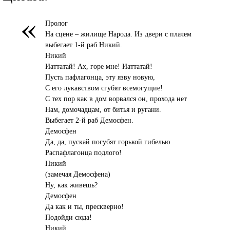
«
Пролог
На сцене – жилище Народа. Из двери с плачем
выбегает 1-й раб Никий.
Никий
Иаттатай! Ах, горе мне! Иаттатай!
Пусть пафлагонца, эту язву новую,
С его лукавством сгубят всемогущие!
С тех пор как в дом ворвался он, прохода нет
Нам, домочадцам, от битья и ругани.
Выбегает 2-й раб Демосфен.
Демосфен
Да, да, пускай погубят горькой гибелью
Распафлагонца подлого!
Никий
(замечая Демосфена)
Ну, как живешь?
Демосфен
Да как и ты, прескверно!
Подойди сюда!
Никий