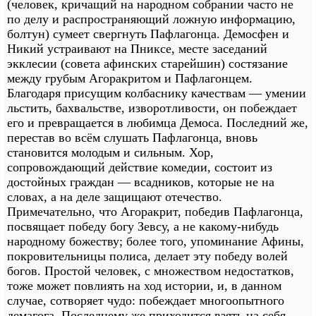
(человек, кричащий на народном собрании часто не
по делу и распространяющий ложную информацию,
болтун) сумеет свергнуть Пафлагонца. Демосфен и
Никий устраивают на Пниксе, месте заседаний
экклесии (совета афинских старейшин) состязание
между грубым Агоракритом и Пафлагонцем.
Благодаря присущим колбаснику качествам — умении
льстить, бахвальстве, изворотливости, он побеждает
его и превращается в любимца Демоса. Последний же,
перестав во всём слушать Пафлагонца, вновь
становится молодым и сильным. Хор,
сопровождающий действие комедии, состоит из
достойных граждан — всадников, которые не на
словах, а на деле защищают отечество.
Примечательно, что Агоракрит, победив Пафлагонца,
посвящает победу богу Зевсу, а не какому-нибудь
народному божеству; более того, упоминание Афины,
покровительницы полиса, делает эту победу волей
богов. Простой человек, с множеством недостатков,
тоже может повлиять на ход истории, и, в данном
случае, сотворяет чудо: побеждает многоопытного
демагога. Последнему же приходится взять на себя