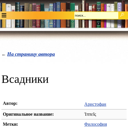
На страницу автора
←
Всадники
Автор:
Аристофан
Оригинальное название:
Ἱππεῖς
Метки:
Философия