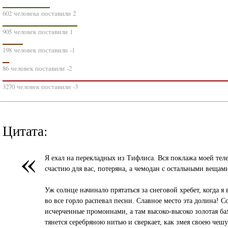
602 человека поставили 2
905 человек поставили 1
198 человек поставили -1
86 человек поставили -2
3270 человек поставили -3
Цитата:
«
Я ехал на перекладных из Тифлиса. Вся поклажа моей тел
счастию для вас, потеряна, а чемодан с остальными вещами,
Уж солнце начинало прятаться за снеговой хребет, когда 
во все горло распевал песни. Славное место эта долина!
исчерченные промоинами, а там высоко-высоко золотая ба
тянется серебряною нитью и сверкает, как змея своею чеш