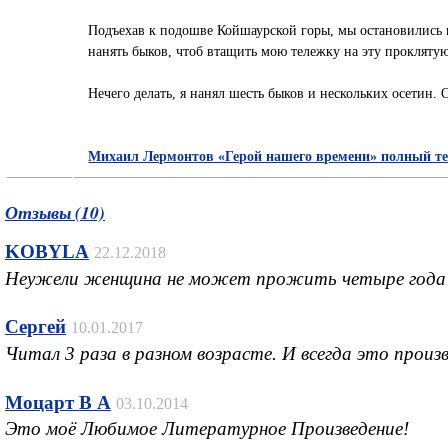
Подъехав к подошве Койшаурской горы, мы остановились в
нанять быков, чтоб втащить мою тележку на эту проклятую 
Нечего делать, я нанял шесть быков и нескольких осетин.
Михаил Лермонтов «Герой нашего времени» полный те
Отзывы (10)
KOBYLA
22.12.2018
Неужели женщина не может прожить четыре года без
Сергей
10.01.2017
Читал 3 раза в разном возрасте. И всегда это произ
Моцарт В А
03.10.2014
Это моё Любимое Литературное Произведение!