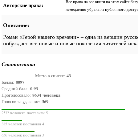
Все права на все книги на этом сайте бе
Авторские права:
немедленно убрана из публичного досту
Описание:
Роман «Герой нашего времени» – одна из вершин русс
побуждает все новые и новые поколения читателей иска
Статистика
43
Место в списке:
8097
Баллы:
0.93
Средний балл:
8634
человека
Проголосовало:
369
Голосов за удаление:
2532 человека поставили 5
385 человек поставили 4
656 человек поставили 3