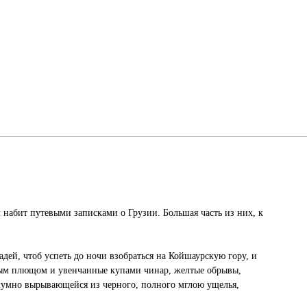
 набит путевыми записками о Грузии. Большая часть из них, к
дей, чтоб успеть до ночи взобраться на Койшаурскую гору, и
леным плющом и увенчанные купами чинар, желтые обрывы,
 шумно вырывающейся из черного, полного мглою ущелья,