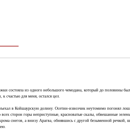
ежки состояла из одного небольшого чемодана, который до половины был
 к счастью для меня, остался цел.
я въехал в Койшаурскую долину. Осетин-извозчик неутомимо погонял лоша
 Со всех сторон горы неприступные, красноватые скалы, обвешанные зе
хрома снегов, а внизу Арагва, обнявшись с другой безыменной речкой,
уею.