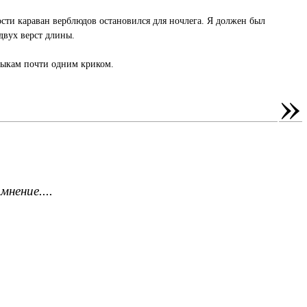
ости караван верблюдов остановился для ночлега. Я должен был
 двух верст длины.
 быкам почти одним криком.
»
нение....