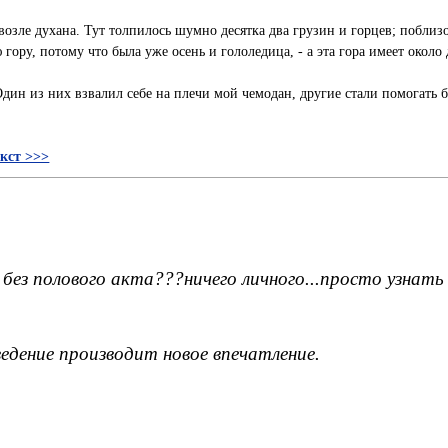
озле духана. Тут толпилось шумно десятка два грузин и горцев; поблиз
гору, потому что была уже осень и гололедица, - а эта гора имеет около
 Один из них взвалил себе на плечи мой чемодан, другие стали помогать
кст >>>
 полового акта???ничего личного...просто узнать м
ведение производит новое впечатление.