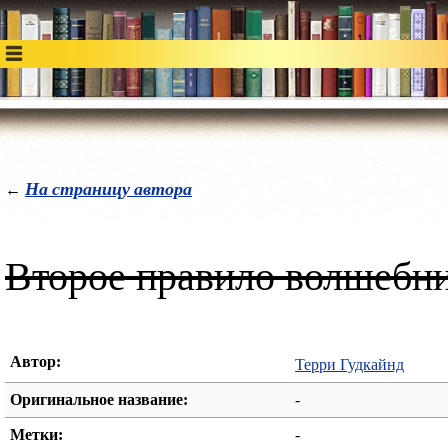
На страницу автора
←
Второе правило волшебн
Автор:
Терри Гудкайнд
Оригинальное название:
-
Метки:
-