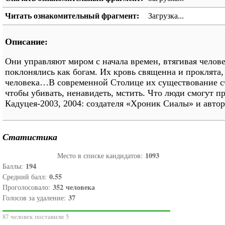
Читать ознакомительный фрагмент:
Загрузка...
Описание:
Они управляют миром с начала времен, втягивая челов
поклонялись как богам. Их кровь священна и проклята
человека…В современной Столице их существование сч
чтобы убивать, ненавидеть, мстить. Что люди смогут 
Кадуцея-2003, 2004: создателя «Хроник Сиалы» и автор
Статистика
1093
Место в списке кандидатов:
194
Баллы:
0.55
Средний балл:
352
человека
Проголосовало:
37
Голосов за удаление:
87 человек поставили 5