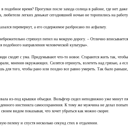
 в подобное время? Прогулки после захода солнца в районе, где нет даже
да, любители легких деньжат сегодняшней ночью не торопились на работу
ался перевернут, а его содержимое разбросано по асфальту.
енебрежительно стряхнул пепел на мокрую дорогу. – Отлично вписывае
ля подобного направления человеческой культуры».
люди сходят с ума. Придумывают что-то новое. Стараются жить так, чтобы
орали, мнения окружающих. Силятся отринуть, взлететь над грязью, а есл
ь для того, чтобы рано или поздно все равно умереть. Так было раньше,
ла из-под крышки объедки. Вольфгер сидел неподвижно уже минут пять,
ожденного инстинкта самосохранения. К тому же мужчина не делал попыто
м своим видом показывая, что хочет убраться как можно скорее.
ю пелену и спустя несколько секунд стих в отдалении.