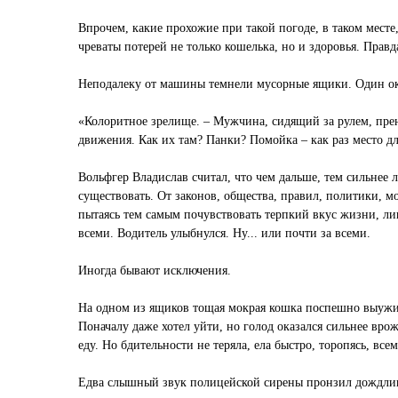
Впрочем, какие прохожие при такой погоде, в таком месте,
чреваты потерей не только кошелька, но и здоровья. Прав
Неподалеку от машины темнели мусорные ящики. Один оказ
«Колоритное зрелище. – Мужчина, сидящий за рулем, пр
движения. Как их там? Панки? Помойка – как раз место д
Вольфгер Владислав считал, что чем дальше, тем сильнее 
существовать. От законов, общества, правил, политики, м
пытаясь тем самым почувствовать терпкий вкус жизни, лиш
всеми. Водитель улыбнулся. Ну... или почти за всеми.
Иногда бывают исключения.
На одном из ящиков тощая мокрая кошка поспешно выужива
Поначалу даже хотел уйти, но голод оказался сильнее вр
еду. Но бдительности не теряла, ела быстро, торопясь, все
Едва слышный звук полицейской сирены пронзил дождливу