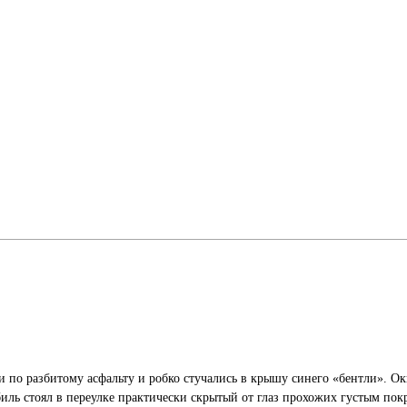
ли по разбитому асфальту и робко стучались в крышу синего «бентли». 
биль стоял в переулке практически скрытый от глаз прохожих густым пок