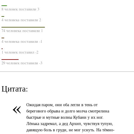
8 человек поставили 3
4 человека поставили 2
74 человека поставили 1
4 человека поставили -1
1 человек поставил -2
29 человек поставили -3
Цитата:
«
Ожидая паром, они оба легли в тень от
берегового обрыва и долго молча смотрелина
быстрые и мутные волны Кубани у их ног.
Лёнька задремал, а дед Архип, чувствуя тупую,
давящую боль в груди, не мог уснуть. На тёмно-