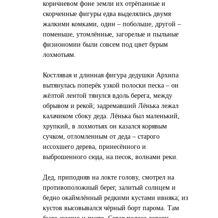
коричневом фоне земли их отрёпанные и
скорченные фигуры едва выделялись двумя
жалкими комками, один – побольше, другой –
поменьше, утомлённые, загорелые и пыльные
физиономии были совсем под цвет бурым
лохмотьям.
Костлявая и длинная фигура дедушки Архипа
вытянулась поперёк узкой полоски песка – он
жёлтой лентой тянулся вдоль берега, между
обрывом и рекой; задремавший Лёнька лежал
калачиком сбоку деда. Лёнька был маленький,
хрупкий, в лохмотьях он казался корявым
сучком, отломленным от деда – старого
иссохшего дерева, принесённого и
выброшенного сюда, на песок, волнами реки.
Дед, приподняв на локте голову, смотрел на
противоположный берег, залитый солнцем и
бедно окаймлённый редкими кустами ивняка; из
кустов высовывался чёрный борт парома. Там
было скучно и пусто. Серая полоса дороги