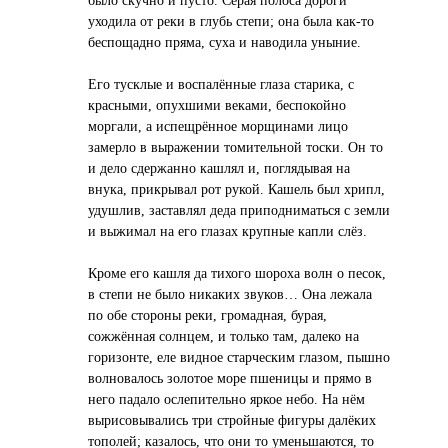
уходила от реки в глубь степи; она была как-то
беспощадно пряма, суха и наводила уныние.
Его тусклые и воспалённые глаза старика, с
красными, опухшими веками, беспокойно
моргали, а испещрённое морщинами лицо
замерло в выражении томительной тоски. Он то
и дело сдержанно кашлял и, поглядывая на
внука, прикрывал рот рукой. Кашель был хрипл,
удушлив, заставлял деда приподниматься с земли
и выжимал на его глазах крупные капли слёз.
Кроме его кашля да тихого шороха волн о песок,
в степи не было никаких звуков… Она лежала
по обе стороны реки, громадная, бурая,
сожжённая солнцем, и только там, далеко на
горизонте, еле видное старческим глазом, пышно
волновалось золотое море пшеницы и прямо в
него падало ослепительно яркое небо. На нём
вырисовывались три стройные фигуры далёких
тополей; казалось, что они то уменьшаются, то