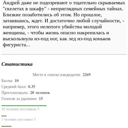
Андрей даже не подозревают о тщательно скрываемых
"скелетах в шкафу" - неприглядных семейных тайнах.
Близкие позаботились об этом. Но прошлое,
затаившись, ждет. И достаточно любой случайности, -
например, этого нелепого убийства молодой
женщины, - чтобы жизнь опасно накренилась и
выскользнула из-под ног, как лед из-под коньков
фигуриста...
Статистика
2269
Место в списке кандидатов:
10
Баллы:
0.35
Средний балл:
28
человек
Проголосовало:
15
Голосов за удаление:
10 человек поставили 5
1 человек поставил 3