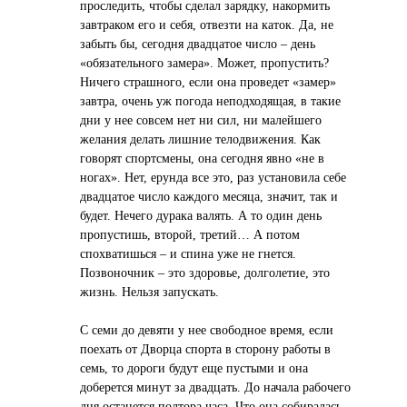
проследить, чтобы сделал зарядку, накормить
завтраком его и себя, отвезти на каток. Да, не
забыть бы, сегодня двадцатое число – день
«обязательного замера». Может, пропустить?
Ничего страшного, если она проведет «замер»
завтра, очень уж погода неподходящая, в такие
дни у нее совсем нет ни сил, ни малейшего
желания делать лишние телодвижения. Как
говорят спортсмены, она сегодня явно «не в
ногах». Нет, ерунда все это, раз установила себе
двадцатое число каждого месяца, значит, так и
будет. Нечего дурака валять. А то один день
пропустишь, второй, третий… А потом
спохватишься – и спина уже не гнется.
Позвоночник – это здоровье, долголетие, это
жизнь. Нельзя запускать.
С семи до девяти у нее свободное время, если
поехать от Дворца спорта в сторону работы в
семь, то дороги будут еще пустыми и она
доберется минут за двадцать. До начала рабочего
дня останется полтора часа. Что она собиралась