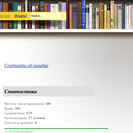
ки книг
Играть!
Сообщить об ошибке
Статистика
686
Место в списке кандидатов:
366
Баллы:
4.75
Средний балл:
77
человек
Проголосовало:
0
Голосов за удаление:
73 человека поставили 5