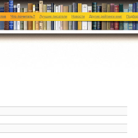
атов
Что почитать?
Лучшие писатели
Новости
Другие рейтинги книг
Подбор