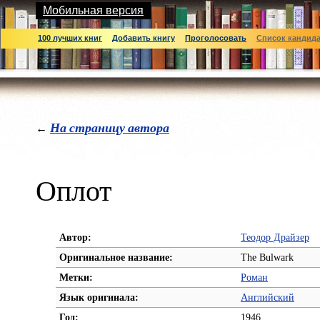
Мобильная версия
100 лучших книг
Добавить книгу
Проголосовать
Список кандид
На страницу автора
←
Оплот
Автор:
Теодор Драйзер
Оригинальное название:
The Bulwark
Метки:
Роман
Язык оригинала:
Английский
Год:
1946