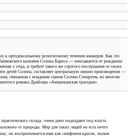
их к ортодоксальному религиозному течению квакеров. Как это
 банковского казначея Солона Барнса — описывается от рождения
ятым у отца, и требует такого же строгого послушания от своих
яти детей Солона, составляет центральную линию произведения —
иния, связанная с младшим сыном Солона Стюартом, во многом
енитого романа Драйзера «Американская трагедия».
, практического склада, очень рано подпадают под власть
 заложено от природы. Мир для таких людей не есть нечто
 нас; он воспринимается ими как симфония красок, звуков