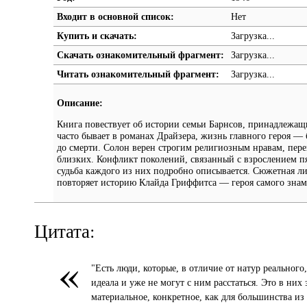
Входит в основной список:
Нет
Купить и скачать:
Загрузка...
Скачать ознакомительный фрагмент:
Загрузка...
Читать ознакомительный фрагмент:
Загрузка...
Описание:
Книга повествует об истории семьи Барнсов, принадлежащ
часто бывает в романах Драйзера, жизнь главного героя —
до смерти. Солон верен строгим религиозным нравам, перен
близких. Конфликт поколений, связанный с взрослением п
судьба каждого из них подробно описывается. Сюжетная л
повторяет историю Клайда Гриффитса — героя самого знам
Цитата:
«
"Есть люди, которые, в отличие от натур реального
идеала и уже не могут с ним расстаться. Это в них
материальное, конкретное, как для большинства из