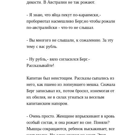
дикости. В Австралии не так рожают.
- Я знаю, что яйца пекут по-караимски,-
пробормотал насмешливо Берг,но чтобы рожали
по-австралийски - что-то не слышал.
- Вы многого не слышали, к сожалению. За эту
тему с вас рубль.
- Ну рубль,- вяло согласился Берг.-
Рассказывайте!
Капитан был неистощим. Рассказы сыпались из
него, как пшено из лопнувшего мешка. Сначала
Берг записывал их, потом бросил, изнемогая от
их обилия, не в силах угнаться за веселым
капитанским напором.
- Очень просто. Женщине впрыскивают в кровь
особый состав, и она рожает во сне. Поняли?
Мышцы сокращаются, ребенок выскакивает, все
идет гладко. Ни один мускул не сдает. Этот