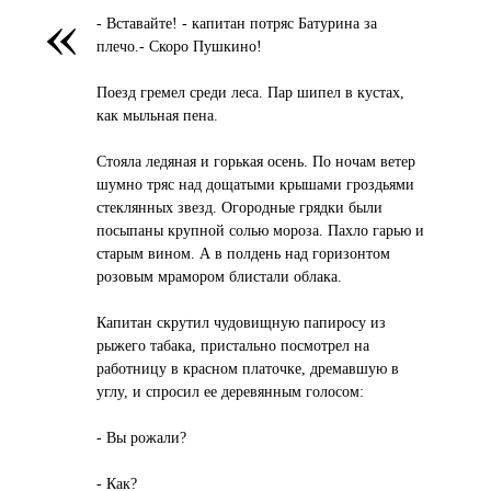
«
- Вставайте! - капитан потряс Батурина за
плечо.- Скоро Пушкино!
Поезд гремел среди леса. Пар шипел в кустах,
как мыльная пена.
Стояла ледяная и горькая осень. По ночам ветер
шумно тряс над дощатыми крышами гроздьями
стеклянных звезд. Огородные грядки были
посыпаны крупной солью мороза. Пахло гарью и
старым вином. А в полдень над горизонтом
розовым мрамором блистали облака.
Капитан скрутил чудовищную папиросу из
рыжего табака, пристально посмотрел на
работницу в красном платочке, дремавшую в
углу, и спросил ее деревянным голосом:
- Вы рожали?
- Как?