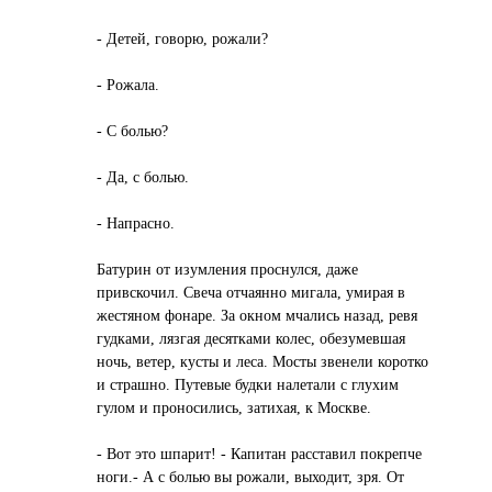
- Детей, говорю, рожали?
- Рожала.
- С болью?
- Да, с болью.
- Напрасно.
Батурин от изумления проснулся, даже
привскочил. Свеча отчаянно мигала, умирая в
жестяном фонаре. За окном мчались назад, ревя
гудками, лязгая десятками колес, обезумевшая
ночь, ветер, кусты и леса. Мосты звенели коротко
и страшно. Путевые будки налетали с глухим
гулом и проносились, затихая, к Москве.
- Вот это шпарит! - Капитан расставил покрепче
ноги.- А с болью вы рожали, выходит, зря. От