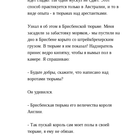
способ практикуется только в Австралии, и то в
виде опыта - в тюрьмах над арестантками.
Узнал я об этом в Брисбенской тюрьме. Меня
засадили за забастовку моряков,- мы пустили на
дно в Брисбене корыто со штрейкбрехерским
грузом. В тюрьме я им показал! Надзиратель
принес ведро кипятку, чтобы я вымыл пол в
камере. Я спрашиваю:
- Будьте добры, скажите, что написано над
воротами тюрьмы?
Он удивился.
- Брисбенская тюрьма его величества короля
Англии.
- Так пускай король сам моет полы в своей
тюрьме, я ему не обязан.