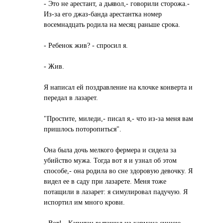
- Это не арестант, а дьявол,- говорили сторожа.-
Из-за его джаз-банда арестантка номер
восемнадцать родила на месяц раньше срока.
- Ребенок жив? - спросил я.
- Жив.
Я написал ей поздравление на клочке конверта и
передал в лазарет.
"Простите, миледи,- писал я,- что из-за меня вам
пришлось поторопиться".
Она была дочь мелкого фермера и сидела за
убийство мужа. Тогда вот я и узнал об этом
способе,- она родила во сне здоровую девочку. Я
видел ее в саду при лазарете. Меня тоже
потащили в лазарет: я симулировал падучую. Я
испортил им много крови.
- Вот! - Капитан вытащил из кармана синюю