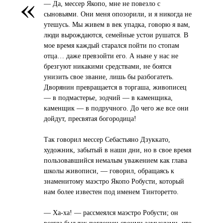
«
— Да, мессер Якопо, мне не повезло с
сыновьями. Они меня опозорили, и я никогда не
утешусь. Мы живем в век упадка, говорю я вам,
люди вырождаются, семейные устои рушатся. В
мое время каждый старался пойти по стопам
отца… даже превзойти его. А ныне у нас не
брезгуют никакими средствами, не боятся
унизить свое звание, лишь бы разбогатеть.
Дворянин превращается в торгаша, живописец
— в подмастерье, зодчий — в каменщика,
каменщик — в подручного. До чего же все они
дойдут, пресвятая богородица!
Так говорил мессер Себастьяно Дзуккато,
художник, забытый в наши дни, но в свое время
пользовавшийся немалым уважением как глава
школы живописи, — говорил, обращаясь к
знаменитому маэстро Якопо Робусти, который
нам более известен под именем Тинторетто.
— Ха-ха! — рассмеялся маэстро Робусти; он
всегда был так поглощен своими замыслами, что