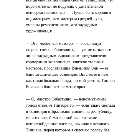
порой отвечал не подумав, с удивительной
непосредственностью. — Лучше быть хорошим
подмастерьем, чем мастером средней руки;
умелым ремесленником, чем заурядным
художником, и…
— Эге, любезный маэстро, — воскликнул
старик, слегка обидевшись, — уж не называете
ли вы заурядным художником представителя
корпорации живописцев, учителя стольких
мастеров, прославивших Венецию? Они — ее
блистательнейшее созвездие. Вы сияете в нем
как самая большая звезда, но мой ученик Тициан
Вечеллио блистает не менее ярко.
— О, маэстро Себастьяно, — невозмутимым
тоном ответил Тинторетто, — если такие светила
и созвездия отбрасывают сияние на республику,
если из вашей мастерской вышли такие
непревзойденные мастера, начиная с великого
Тициана, перед которым я склоняю голову без