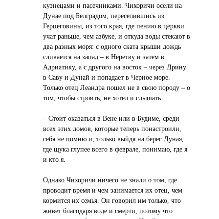
кузнецами и пасечниками. Чихоричи осели на
Дунае под Белградом, переселившись из
Герцеговины, из того края, где пению в церкви
учат раньше, чем азбуке, и откуда воды стекают в
два разных моря: с одного ската крыши дождь
сливается на запад – в Неретву и затем в
Адриатику, а с другого на восток – через Дрину
в Саву и Дунай и попадает в Черное море.
Только отец Леандра пошел не в свою породу – о
том, чтобы строить, не хотел и слышать.
– Стоит оказаться в Вене или в Будиме, среди
всех этих домов, которые теперь понастроили,
себя не помню и, только выйдя на берег Дуная,
где щука глупее всего в феврале, понимаю, где я
и кто я.
Однако Чихоричи ничего не знали о том, где
проводит время и чем занимается их отец, чем
кормится их семья. Он говорил им только, что
живет благодаря воде и смерти, потому что