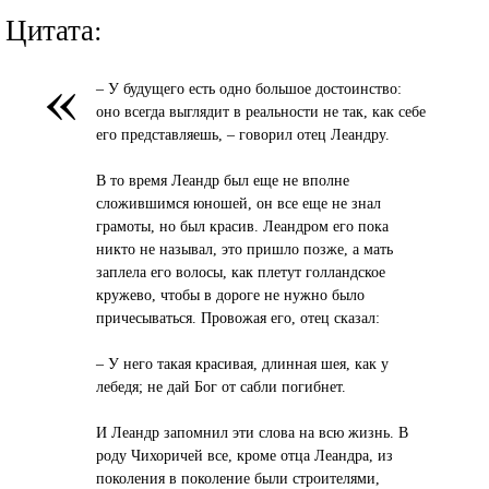
Цитата:
«
– У будущего есть одно большое достоинство:
оно всегда выглядит в реальности не так, как себе
его представляешь, – говорил отец Леандру.
В то время Леандр был еще не вполне
сложившимся юношей, он все еще не знал
грамоты, но был красив. Леандром его пока
никто не называл, это пришло позже, а мать
заплела его волосы, как плетут голландское
кружево, чтобы в дороге не нужно было
причесываться. Провожая его, отец сказал:
– У него такая красивая, длинная шея, как у
лебедя; не дай Бог от сабли погибнет.
И Леандр запомнил эти слова на всю жизнь. В
роду Чихоричей все, кроме отца Леандра, из
поколения в поколение были строителями,